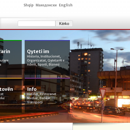
Shqip
Македонски
English
tarin
Qyteti im
Historia, Institucionet,
mulare
Organizatat, Qytetarët e
a
nderit, Sporti, Biznesi
etovën
Info
tet
Hotelet, Restoranet
orke
Mediat, Bankat
Transporti