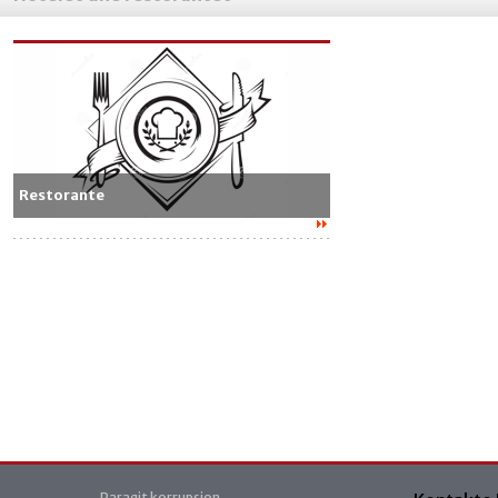
Restorante
Paraqit korrupsion