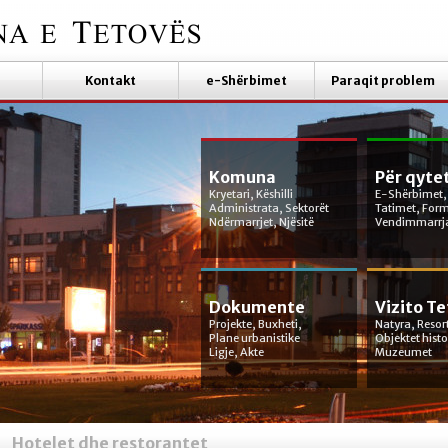
Kontakt
e-Shërbimet
Paraqit problem
Komuna
Për qyte
Kryetari, Këshilli
E-Shërbimet,
Administrata, Sektorët
Tatimet, For
Ndërmarrjet, Njësitë
Vendimmarrj
Dokumente
Vizito T
Projekte, Buxheti,
Natyra, Resor
Plane urbanistike
Objektet hist
Ligje, Akte
Muzeumet
Hotelet dhe restorantet