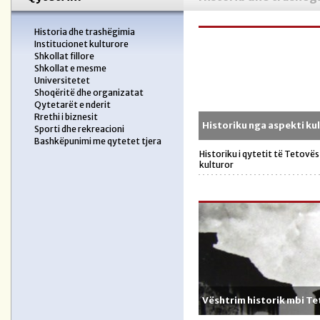
Historia dhe trashëgimia
Institucionet kulturore
Shkollat fillore
Shkollat e mesme
Universitetet
Shoqëritë dhe organizatat
Qytetarët e nderit
Rrethi i biznesit
Historiku nga aspekti ku
Sporti dhe rekreacioni
Bashkëpunimi me qytetet tjera
Historiku i qytetit të Tetovë
kulturor
Vështrim historik mbi T