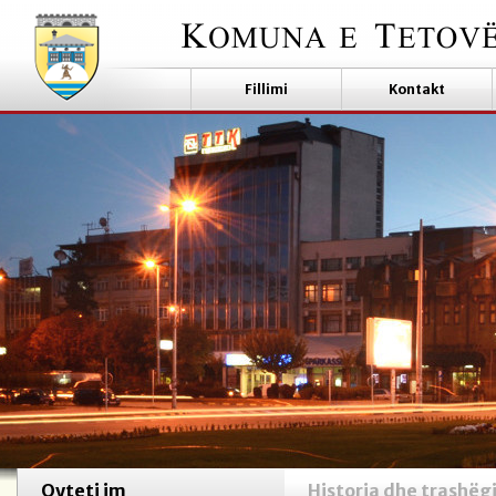
Fillimi
Kontakt
Qyteti im
Historia dhe trashëg