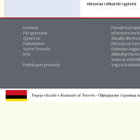
Historiat i shkurtër i qytetit
Komuna
Paraqit korrups
Për qytetarin
Informata me ka
Qyteti im
Shpallje dhe Ko
Dokumente
Fletorja zyrtare
Vizito Tetovën
Kalendari i ngja
Info
Mbledhjet koor
Seancat e Këshil
Politika për privatësi
Vegza të dobis
Faqeja oficiale e Komunës së Tetovës - Официјална страница н