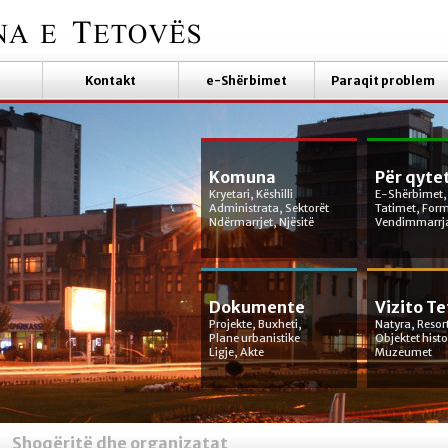
Kontakt
e-Shërbimet
Paraqit problem
Komuna
Për qyte
Kryetari, Këshilli
E-Shërbimet,
Administrata, Sektorët
Tatimet, For
Ndërmarrjet, Njësitë
Vendimmarrj
Dokumente
Vizito T
Projekte, Buxheti,
Natyra, Resor
Plane urbanistike
Objektet hist
Ligje, Akte
Muzeumet
Shoqëritë dhe organizatat