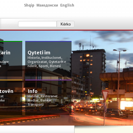
Shqip
Македонски
English
tarin
Qyteti im
Historia, Institucionet,
mulare
Organizatat, Qytetarët e
a
nderit, Sporti, Biznesi
etovën
Info
tet
Hotelet, Restoranet
orke
Mediat, Bankat
Transporti