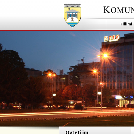
Fillimi
Qyteti im