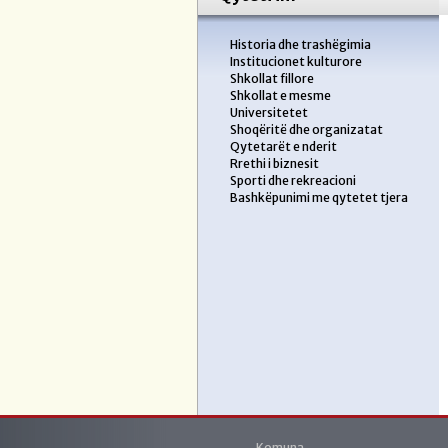
Historia dhe trashëgimia
Institucionet kulturore
Shkollat fillore
Shkollat e mesme
Universitetet
Shoqëritë dhe organizatat
Qytetarët e nderit
Rrethi i biznesit
Sporti dhe rekreacioni
Bashkëpunimi me qytetet tjera
Komuna