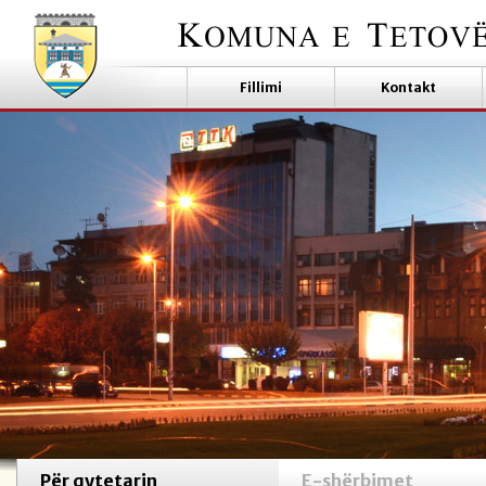
Fillimi
Kontakt
Për qytetarin
E-shërbimet