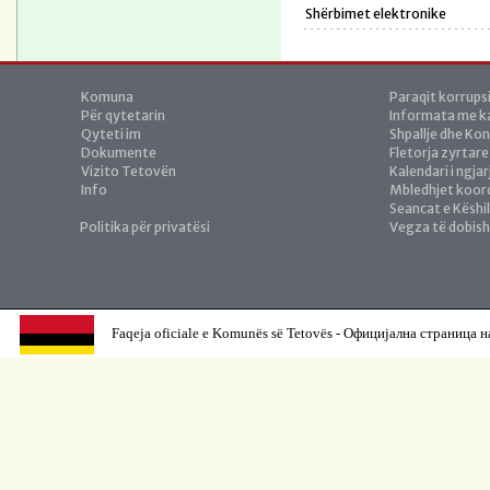
Shërbimet elektronike
Komuna
Paraqit korrups
Për qytetarin
Informata me ka
Qyteti im
Shpallje dhe Ko
Dokumente
Fletorja zyrtare
Vizito Tetovën
Kalendari i ngja
Info
Mbledhjet koor
Seancat e Këshil
Politika për privatësi
Vegza të dobis
Faqeja oficiale e Komunës së Tetovës - Официјална страница н