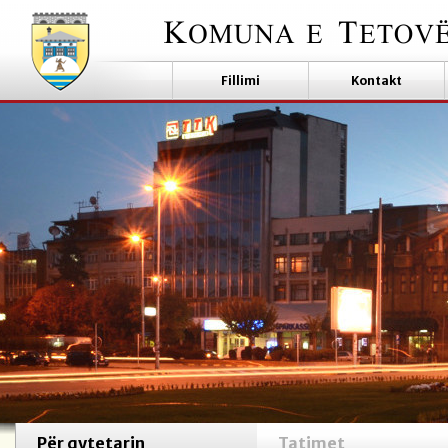
Fillimi
Kontakt
Për qytetarin
Tatimet