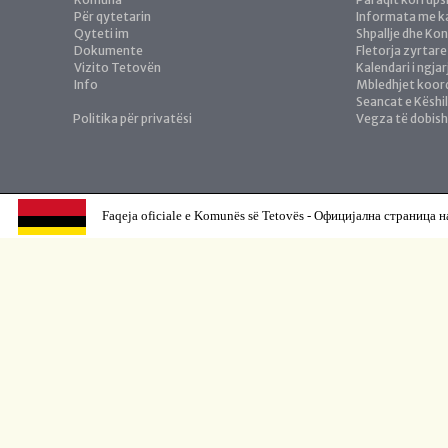
Për qytetarin
Informata me ka
Qyteti im
Shpallje dhe Ko
Dokumente
Fletorja zyrtare
Vizito Tetovën
Kalendari i ngja
Info
Mbledhjet koor
Seancat e Këshil
Politika për privatësi
Vegza të dobis
Faqeja oficiale e Komunës së Tetovës - Официјална страница н