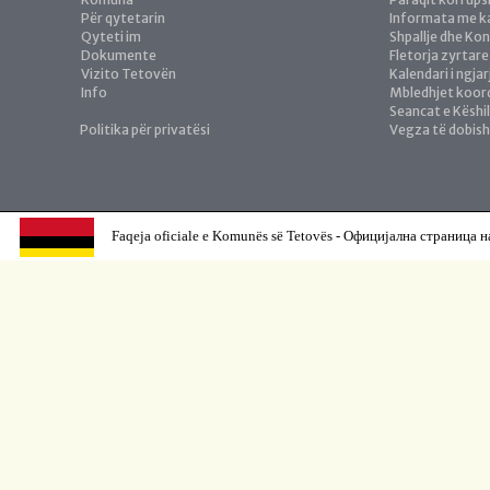
Për qytetarin
Informata me ka
Qyteti im
Shpallje dhe Ko
Dokumente
Fletorja zyrtare
Vizito Tetovën
Kalendari i ngja
Info
Mbledhjet koor
Seancat e Këshil
Politika për privatësi
Vegza të dobis
Faqeja oficiale e Komunës së Tetovës - Официјална страница н