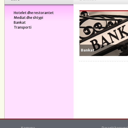
Hotelet dhe restorantet
Mediat dhe shtypi
Bankat
Transporti
Bankat
Komuna
Paraqit korrups