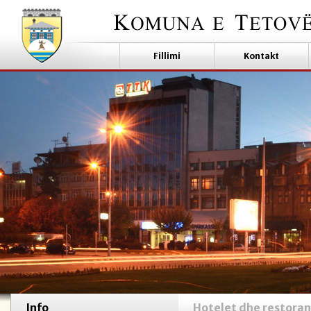
Fillimi
Kontakt
Info
Hotelet dhe restora