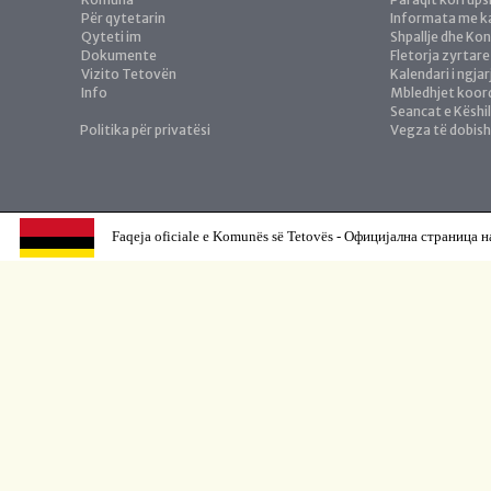
Për qytetarin
Informata me ka
Qyteti im
Shpallje dhe Ko
Dokumente
Fletorja zyrtare
Vizito Tetovën
Kalendari i ngja
Info
Mbledhjet koor
Seancat e Këshil
Politika për privatësi
Vegza të dobis
Faqeja oficiale e Komunës së Tetovës - Официјална страница н