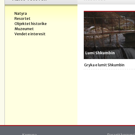
Natyra
Resortet
Objektet historike
Muzeumet
Vendet e interesit
Lumi Shkumbin
Gryka e lumit Shkumbin
Komuna
Paraqit korrups