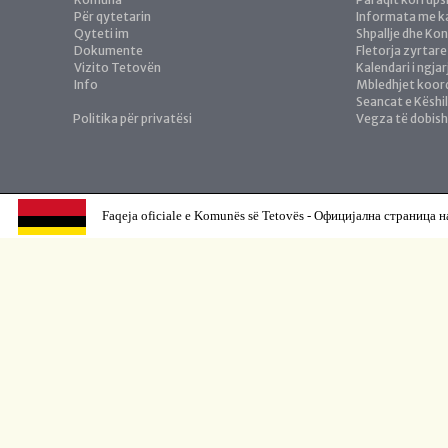
Për qytetarin
Informata me ka
Qyteti im
Shpallje dhe Ko
Dokumente
Fletorja zyrtare
Vizito Tetovën
Kalendari i ngja
Info
Mbledhjet koor
Seancat e Këshil
Politika për privatësi
Vegza të dobis
Faqeja oficiale e Komunës së Tetovës - Официјална страница н