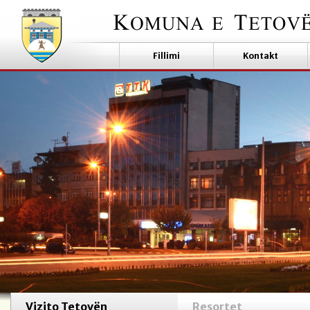
Fillimi
Kontakt
Vizito Tetovën
Resortet