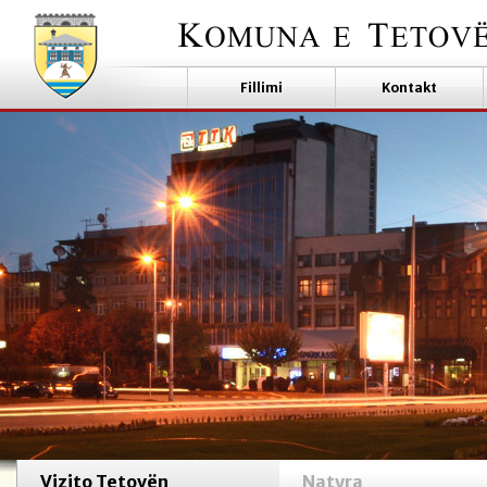
Fillimi
Kontakt
Vizito Tetovën
Natyra