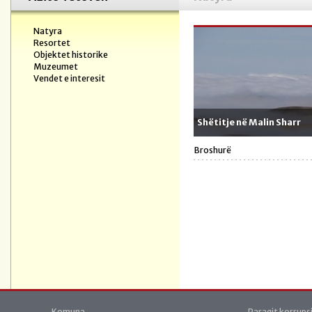
Natyra
Resortet
Objektet historike
Muzeumet
Vendet e interesit
Shëtitje në Malin Sharr
Broshurë
Komuna
Paraqit korrups