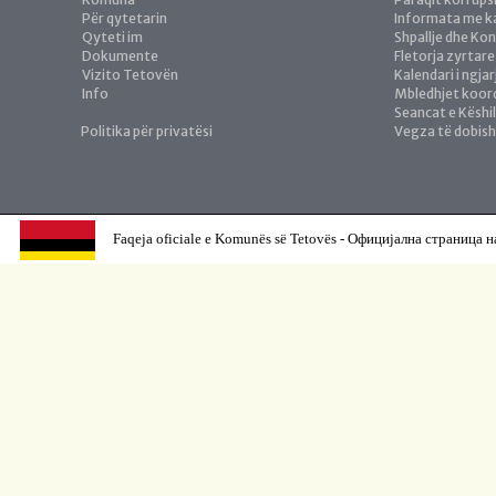
Për qytetarin
Informata me ka
Qyteti im
Shpallje dhe Ko
Dokumente
Fletorja zyrtare
Vizito Tetovën
Kalendari i ngja
Info
Mbledhjet koor
Seancat e Këshil
Politika për privatësi
Vegza të dobis
Faqeja oficiale e Komunës së Tetovës - Официјална страница н