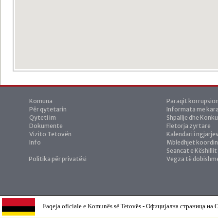
Komuna
Paraqit korrupsio
Për qytetarin
Informata me kara
Qyteti im
Shpallje dhe Konk
Dokumente
Fletorja zyrtare
Vizito Tetovën
Kalendari i ngjarje
Info
Mbledhjet koordi
Seancat e Këshillit
Politika për privatësi
Vegza të dobishm
Faqeja oficiale e Komunës së Tetovës - Официјална страница на О