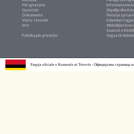
Për qytetarin
Informata me ka
Qyteti im
Shpallje dhe Ko
Dokumente
Fletorja zyrtare
Vizito Tetovën
Kalendari i ngja
Info
Mbledhjet koor
Seancat e Këshil
Politika për privatësi
Vegza të dobis
Faqeja oficiale e Komunës së Tetovës - Официјална страница н