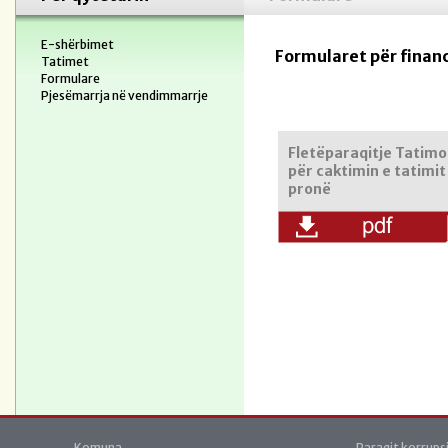
E-shërbimet
Formularet për finan
Tatimet
Formulare
Pjesëmarrja në vendimmarrje
Fletëparaqitje Tatimo
për caktimin e tatimit
pronë
Komuna
Paraqit korrups