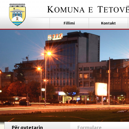
Fillimi
Kontakt
Për qytetarin
Formulare