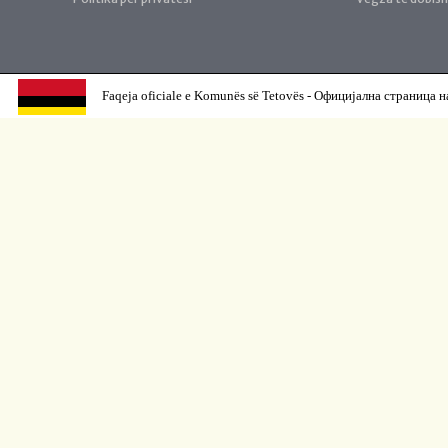
Faqeja oficiale e Komunës së Tetovës - Официјална страница н