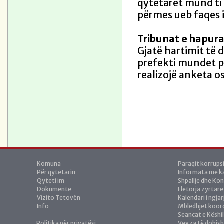
qytetarët mund ti
përmes ueb faqes 
Tribunat e hapur
Gjatë hartimit të 
prefekti mundet pa
realizojë anketa o
Komuna
Paraqit korrups
Për qytetarin
Informata me ka
Qyteti im
Shpallje dhe Ko
Dokumente
Fletorja zyrtare
Vizito Tetovën
Kalendari i ngja
Info
Mbledhjet koor
Seancat e Këshil
Politika për privatësi
Vegza të dobis