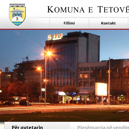
Fillimi
Kontakt
Për qytetarin
Pjesëmarrja në vendi