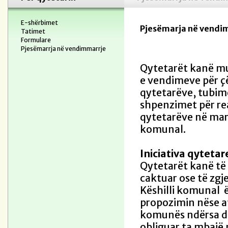
E-shërbimet
Pjesëmarja në vendi
Tatimet
Formulare
Pjesëmarrja në vendimmarrje
Qytetarët kanë mu
e vendimeve për çë
qytetarëve, tubim
shpenzimet për rea
qytetarëve në mar
komunal.
Iniciativa qytetar
Qytetarët kanë të d
caktuar ose të zgj
Këshilli komunal ë
propozimin nëse a
komunës ndërsa deb
obliguar ta mbajë m