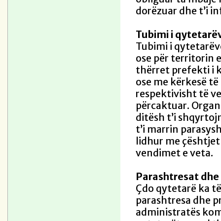
dorëzuar dhe t’i i
Tubimi i qytetarë
Tubimi i qytetarëv
ose për territorin
thërret prefekti i 
ose me kërkesë të
respektivisht të ve
përcaktuar. Organe
ditësh t’i shqyrto
t’i marrin parasys
lidhur me çështjet
vendimet e veta.
Parashtresat dhe
Çdo qytetarë ka të
parashtresa dhe 
administratës kom