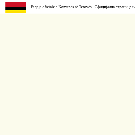
Faqeja oficiale e Komunës së Tetovës - Официјална страница н