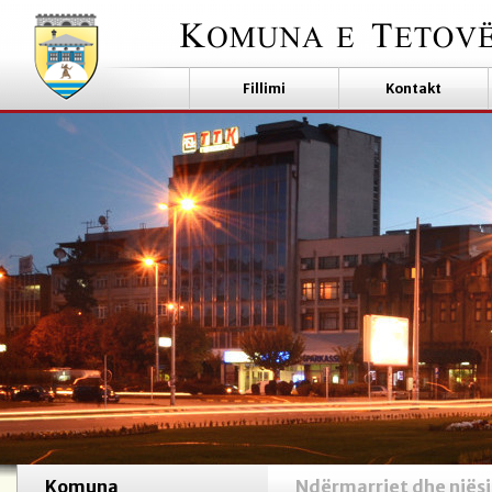
Fillimi
Kontakt
Komuna
Ndërmarrjet dhe njësi