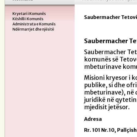
Kryetari i Komunës
Saubermacher Tetov
Këshilli i Komunës
Administrata e Komunës
Ndërmarrjet dhe njësitë
Saubermacher Te
Saubermacher Teto
komunës së Tetovë
mbeturinave komun
Misioni kryesor i
publike, si dhe ofr
mbeturinave), në d
juridikë në qytetin
mjedisit jetësor.
Adresa
Rr. 101 Nr.10, Pallçi