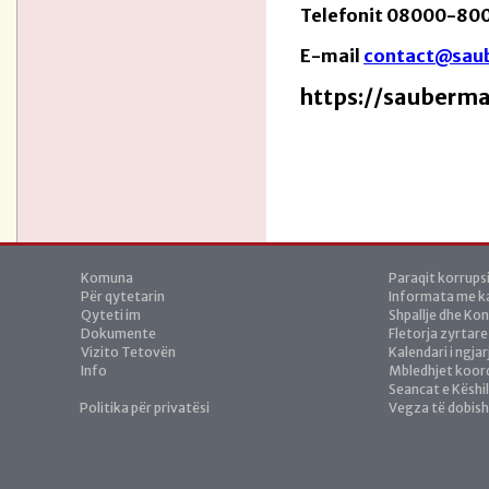
Telefonit
08000-80
E-mail
contact@sau
https://sauberm
Komuna
Paraqit korrups
Për qytetarin
Informata me ka
Qyteti im
Shpallje dhe Ko
Dokumente
Fletorja zyrtare
Vizito Tetovën
Kalendari i ngja
Info
Mbledhjet koor
Seancat e Këshil
Politika për privatësi
Vegza të dobis