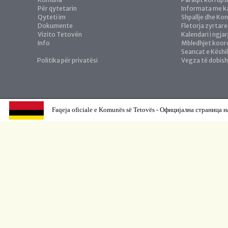
Për qytetarin
Informata me ka
Qyteti im
Shpallje dhe Ko
Dokumente
Fletorja zyrtare
Vizito Tetovën
Kalendari i ngja
Info
Mbledhjet koor
Seancat e Këshil
Politika për privatësi
Vegza të dobis
Faqeja oficiale e Komunës së Tetovës - Официјална страница н