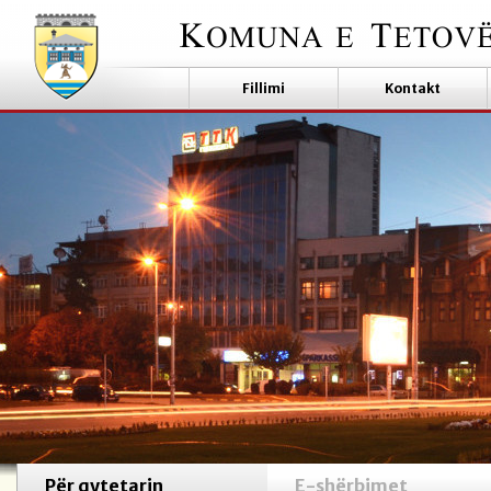
Fillimi
Kontakt
Për qytetarin
E-shërbimet