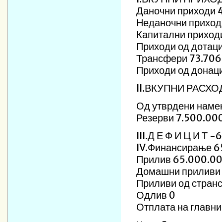
Даночни приходи 
Неданочни приход
Капитални приход
Приходи од дотац
Трансфери 73.706
Приходи од донац
II.ВКУПНИ РАСХО
Од утврдени наме
Резерви 7.500.00
III.Д Е Ф И Ц И Т 
IV.Финансирање 6
Прилив 65.000.0
Домашни приливи
Приливи од странс
Одлив 0
Отплата на главни