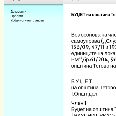
Документи
БУЏЕТ на општина Те
Проекти
Урбанистички планови
Врз осонова на чле
самоуправа („Служ
156/09, 47/11 и 19
единиците на лока
РМ“,бр.61/204, 96
општина Тетово на
Б У Џ Е Т
на општина Тетово
I.Општ дел
Член 1
Буџет на општина Т
I.ВКУПНИ ПРИХОД