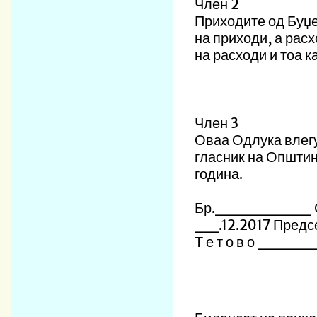
Член 2
Приходите од Буџе
на приходи, а рас
на расходи и тоа к
Член 3
Оваа Одлука влегу
гласник на Општин
година.
Бр.________ Сов
__.12.2017 Предс
Т е т о в о _