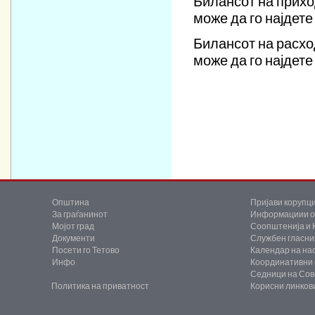
Билансот на прихо
може да го најдет
Билансот на расхо
може да го најдет
Општина
Пријави корупци
За граѓанинот
Информациии од
Мојот град
Соопштенија и 
Документи
Службен гласни
Посети го Тетово
Календар на на
Инфо
Координативни 
Седници на Сов
Политика на приватност
Корисни линков