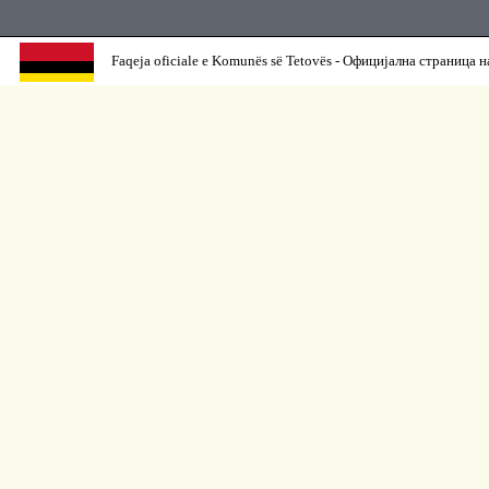
Faqeja oficiale e Komunës së Tetovës - Официјална страница н