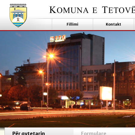
Fillimi
Kontakt
Për qytetarin
Formulare