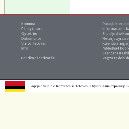
Komuna
Paraqit korrups
Për qytetarin
Informata me ka
Qyteti im
Shpallje dhe Ko
Dokumente
Fletorja zyrtare
Vizito Tetovën
Kalendari i ngja
Info
Mbledhjet koor
Seancat e Këshil
Politika për privatësi
Vegza të dobis
Faqeja oficiale e Komunës së Tetovës - Официјална страница н