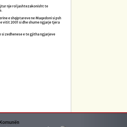
jtur nje rol jashtezakonisht te
e.
erine e shqiptareve ne Maqedoni si psh
e vitit 2001 si dhe shume ngjarje tjera
e si zedhenese e te gjitha ngjarjeve
 Komunën