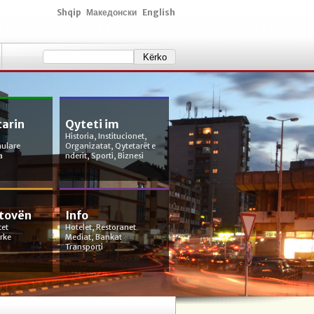
Shqip
Македонски
English
tarin
Qyteti im
Historia, Institucionet,
mulare
Organizatat, Qytetarët e
a
nderit, Sporti, Biznesi
etovën
Info
tet
Hotelet, Restoranet
orke
Mediat, Bankat
Transporti