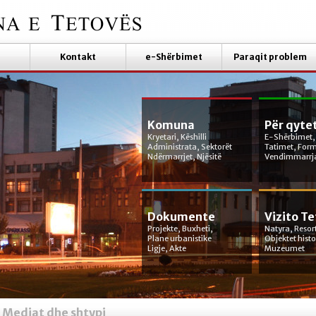
Kontakt
e-Shërbimet
Paraqit problem
Komuna
Për qyte
Kryetari, Këshilli
E-Shërbimet,
Administrata, Sektorët
Tatimet, For
Ndërmarrjet, Njësitë
Vendimmarrj
Dokumente
Vizito T
Projekte, Buxheti,
Natyra, Resor
Plane urbanistike
Objektet hist
Ligje, Akte
Muzeumet
Mediat dhe shtypi