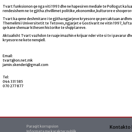
Tvart funksionon qe nga viti 1993 dhe ne hapesiren mediale te Pollogut ka lua
rendesishem ne te gjitha zhvillimet politike,ekonomike,kulturore e shoqeror
Tvart ka qene deshmitare i te gjitha ngjarjeve kryesore qe percaktuan ardhm
Themelimi i Universitetit te Tetoves,ngjarjet e Gostivarit ne vitin 1997, lufta 
qe kane shenuar kthesen historike te shqiptareve.
Aktualisht Tvart vazhdon te ruaje imazhin e krijuar nder vite si tv i pavarur dh
kryesore ne kete nenqiell.
Email:
tvart@on.net.mk
jamin.skenderi@gmail.com
Tel:
044 331 585
070 277 877
Paraqit korrupsion
Kontakto
Informata me karakter publik