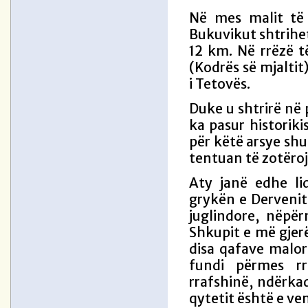
Në mes malit të 
Bukuvikut shtrihet
12 km. Në rrëzë t
(Kodrës së mjaltit
i Tetovës.
Duke u shtrirë në
ka pasur historik
për këtë arsye shu
tentuan të zotëroj
Aty janë edhe li
grykën e Dervenit 
juglindore, nëpë
Shkupit e më gjer
disa qafave malor
fundi përmes rr
rrafshinë, ndërkaq
qytetit është e ve