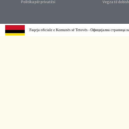
Politika për privatësi
Vegza të dobis
Faqeja oficiale e Komunës së Tetovës - Официјална страница н