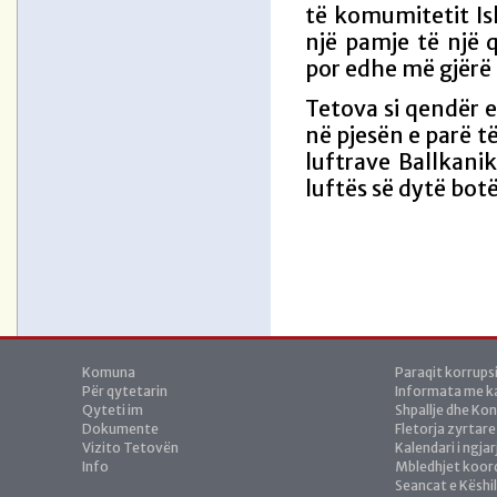
të komumitetit Is
një pamje të një 
por edhe më gjërë 
Tetova si qendër e
në pjesën e parë të
luftrave Ballkani
luftës së dytë bot
Komuna
Paraqit korrups
Për qytetarin
Informata me ka
Qyteti im
Shpallje dhe Ko
Dokumente
Fletorja zyrtare
Vizito Tetovën
Kalendari i ngja
Info
Mbledhjet koor
Seancat e Këshil