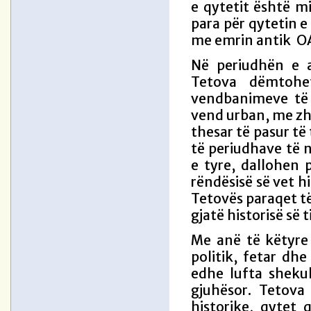
e qytetit është m
para për qytetin 
me emrin antik 
Në periudhën e a
Tetova dëmtohe
vendbanimeve të 
vend urban, me zhv
thesar të pasur të
të periudhave të 
e tyre, dallohen 
rëndësisë së vet h
Tetovës paraqet të
gjatë historisë së ti
Me anë të këtyre 
politik, fetar dh
edhe lufta shekul
gjuhësor. Tetova
historike, qytet