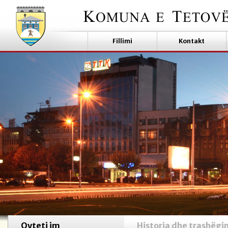
Fillimi
Kontakt
Qyteti im
Historia dhe trashëgi