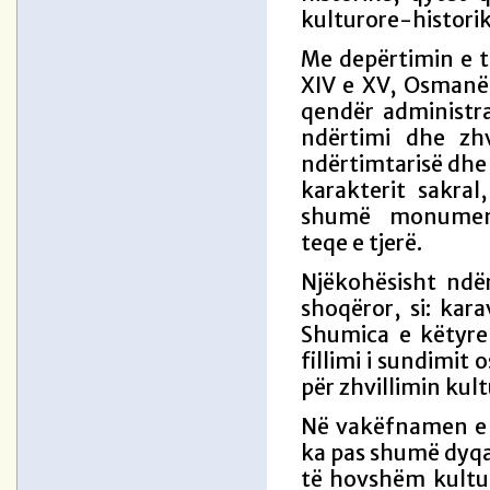
kulturore-historik
Me depërtimin e t
XIV e XV, Osmanë
qendër administra
ndërtimi dhe zhv
ndërtimtarisë dhe 
karakterit sakra
shumë monumente 
teqe e tjerë.
Njëkohësisht ndë
shoqëror, si: kar
Shumica e këtyre
fillimi i sundimit
për zhvillimin kul
Në vakëfnamen e 
ka pas shumë dyqan
të hovshëm kultu