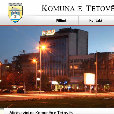
Fillimi
Kontakt
Mirësevini në Komunën e Tetovës