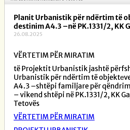
Planit Urbanistik për ndërtim të 
destinim A4.3 –në PK.1331/2, KK G
26.08.2025
VËRTETIM PËR MIRATIM
të Projektit Urbanistik jashtë përfsh
Urbanistik për ndërtim të objektеv
A4.3 –shtëpi familjare për qëndri
– vikend shtëpi në PK.1331/2, KK G
Tetovës
VËRTETIM PËR MIRATIM