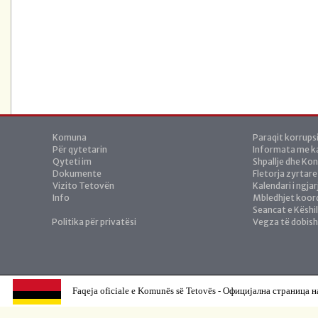
Komuna
Paraqit korrups
Për qytetarin
Informata me ka
Qyteti im
Shpallje dhe Ko
Dokumente
Fletorja zyrtare
Vizito Tetovën
Kalendari i ngja
Info
Mbledhjet koor
Seancat e Këshil
Politika për privatësi
Vegza të dobis
Faqeja oficiale e Komunës së Tetovës - Официјална страница н