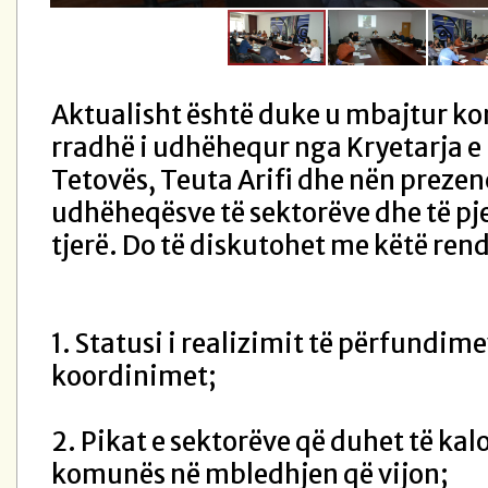
Aktualisht është duke u mbajtur ko
rradhë i udhëhequr nga Kryetarja 
Tetovës, Teuta Arifi dhe nën prezen
udhëheqësve të sektorëve dhe të p
tjerë. Do të diskutohet me këtë rend
1. Statusi i realizimit të përfundim
koordinimet;
2. Pikat e sektorëve që duhet të kalo
komunës në mbledhjen që vijon;