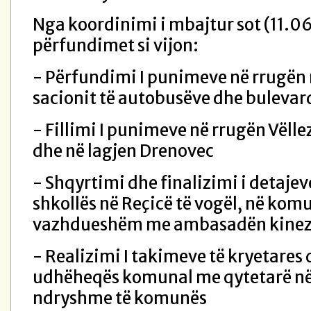
Nga koordinimi i mbajtur sot (11.0
përfundimet si vijon
:
- Përfundimi I punimeve në rrugën n
sacionit të autobusëve dhe bulevar
- Fillimi I punimeve në rrugën Vëlle
dhe në lagjen Drenovec
- Shqyrtimi dhe finalizimi i detajev
shkollës në Reçicë të vogël, në kom
vazhdueshëm me ambasadën kinez
- Realizimi I takimeve të kryetares 
udhëheqës komunal me qytetarë në 
ndryshme të komunës