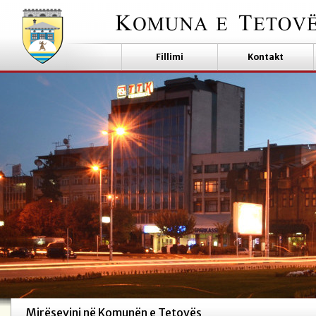
Fillimi
Kontakt
Mirësevini në Komunën e Tetovës