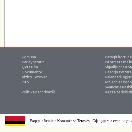
Komuna
Paraqit korrups
Për qytetarin
Informata me ka
Qyteti im
Shpallje dhe Ko
Dokumente
Fletorja zyrtare
Vizito Tetovën
Kalendari i ngja
Info
Mbledhjet koor
Seancat e Këshil
Politika për privatësi
Vegza të dobis
Faqeja oficiale e Komunës së Tetovës - Официјална страница н