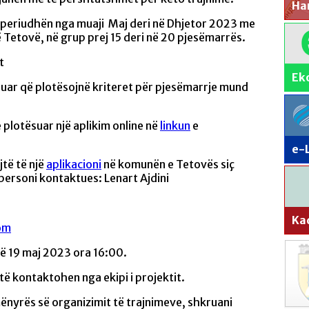
Har
ë periudhën nga muaji Maj deri në Dhjetor 2023 me
ë Tetovë, në grup prej 15 deri në 20 pjesëmarrës.
t
Ek
suar që plotësojnë kriteret për pjesëmarrje mund
plotësuar një aplikim online në
linkun
e
e-
të të një
aplikacioni
në komunën e Tetovës siç
personi kontaktues: Lenart Ajdini
Ka
om
htë 19 maj 2023 ora 16:00.
ë kontaktohen nga ekipi i projektit.
ënyrës së organizimit të trajnimeve, shkruani