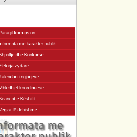
Paraqit korrupsion
Informata me karakter publik
Shpallje dhe Konkurse
Fletorja zyrtare
Kalendari i ngjarjeve
Mbledhjet koordinuese
Seancat e Këshillit
Vegza të dobishme