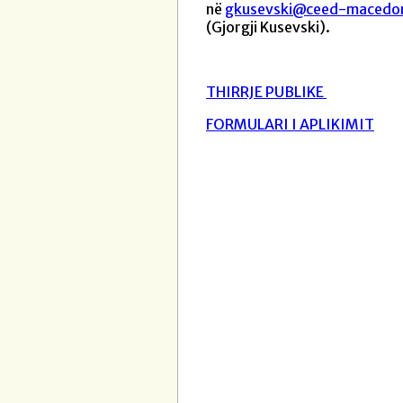
në
gkusevski@ceed-macedon
(Gjorgji Kusevski).
THIRRJE PUBLIKE
FORMULARI I APLIKIMIT