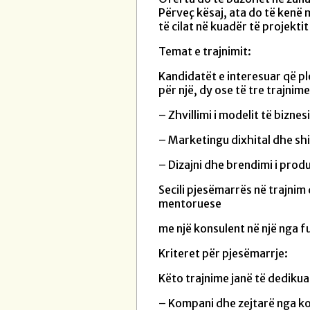
Përveç kësaj, ata do të kenë 
të cilat në kuadër të projekt
Temat e trajnimit:
Kandidatët e interesuar që pl
për një, dy ose të tre trajni
– Zhvillimi i modelit të biznesi
– Marketingu dixhital dhe shit
– Dizajni dhe brendimi i produ
Secili pjesëmarrës në trajnim
mentoruese
me një konsulent në një nga 
Kriteret për pjesëmarrje:
Këto trajnime janë të dediku
– Kompani dhe zejtarë nga ko