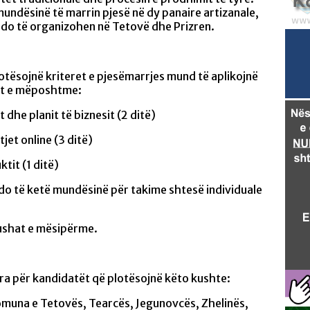
mundësinë të marrin pjesë në dy panaire artizanale,
it do të organizohen në Tetovë dhe Prizren.
otësojnë kriteret e pjesëmarrjes mund të aplikojnë
met e mëposhtme:
t dhe planit të biznesit (2 ditë)
jet online (3 ditë)
ktit (1 ditë)
 do të ketë mundësinë për takime shtesë individuale
fushat e mësipërme.
ara për kandidatët që plotësojnë këto kushte:
muna e Tetovës, Tearcës, Jegunovcës, Zhelinës,