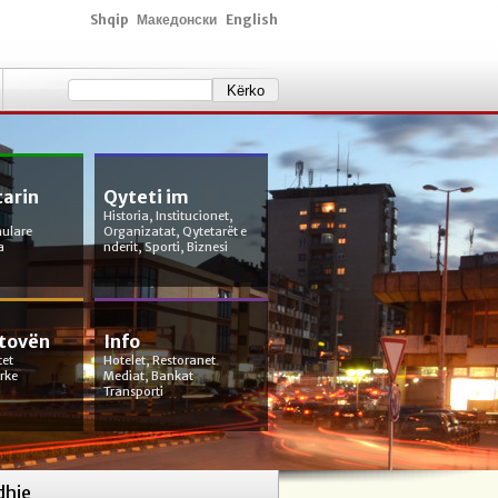
Shqip
Македонски
English
tarin
Qyteti im
Historia, Institucionet,
mulare
Organizatat, Qytetarët e
a
nderit, Sporti, Biznesi
etovën
Info
tet
Hotelet, Restoranet
orke
Mediat, Bankat
Transporti
dhje