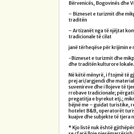
Bërvenicës, Bogovinës dhe Vr
– Bizneset e turizmit dhe mik
traditën
– Artizanët nga të njëjtat ko
tradicionale të cilat
janë tërheqëse për krijimin e 
-Bizneset e turizmit dhe mikp
dhe traditën kulturore lokale
Në këtë mënyrë, i ftojmë të g
prej ari/argjendi dhe materiale
suvenireve dhe i llojeve të tje
rrobave tradicionale; përgati
pregatitja e byrekut etj.; mik
bëjnë me – guidat turistike, 
hotelet B&B, operatorët turist
kuajve dhe subjekte të tjera n
* Kjo listë nuk është gjithëp
se çfarë lloje pjesëmarrësish