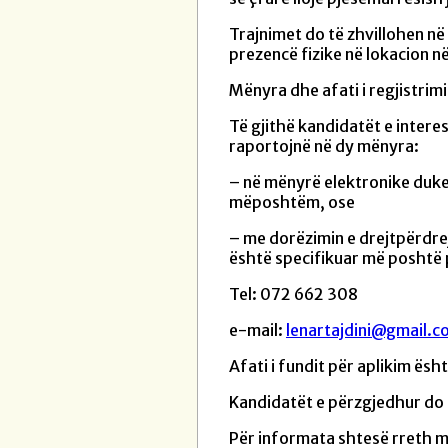
Trajnimet do të zhvillohen n
prezencë fizike në lokacion n
Mënyra dhe afati i regjistrimi
Të gjithë kandidatët e intere
raportojnë në dy mënyra:
– në mënyrë elektronike duke 
mëposhtëm, ose
– me dorëzimin e drejtpërdrej
është specifikuar më poshtë 
Tel: 072 662 308
e-mail:
lenartajdini@gmail.c
Afati i fundit për aplikim ës
Kandidatët e përzgjedhur do t
Për informata shtesë rreth m