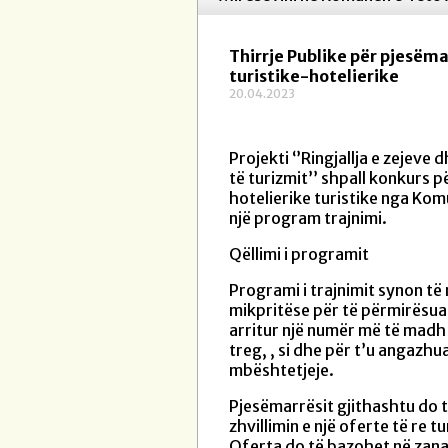
Thirrje Publike për pjesëma
turistike-hotelierike
20.04.2023
Projekti ‘’Ringjallja e zejeve
të turizmit’’ shpall konkurs p
hotelierike turistike nga Kom
një program trajnimi.
Qëllimi i programit
Programi i trajnimit synon të
mikpritëse për të përmirësua
arritur një numër më të madh 
treg, , si dhe për t’u angazh
mbështetjeje.
Pjesëmarrësit gjithashtu do t
zhvillimin e një oferte të re 
Oferta do të bazohet në zanat