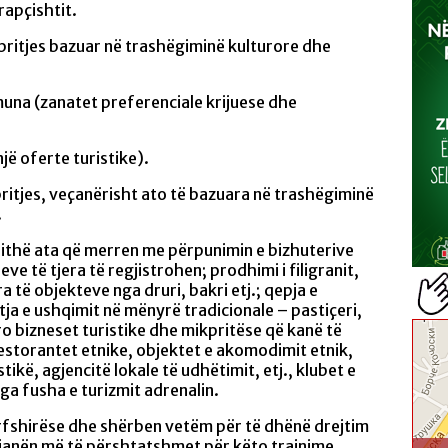
apçishtit.
pritjes bazuar në trashëgiminë kulturore dhe
muna (zanatet preferenciale krijuese dhe
një oferte turistike).
ritjes, veçanërisht ato të bazuara në trashëgiminë
.
jithë ata që merren me përpunimin e bizhuterive
ve të tjera të regjistrohen; prodhimi i filigranit,
ra të objekteve nga druri, bakri etj.; qepja e
tja e ushqimit në mënyrë tradicionale – pastiçeri,
ro bizneset turistike dhe mikpritëse që kanë të
restorantet etnike, objektet e akomodimit etnik,
ikë, agjencitë lokale të udhëtimit, etj., klubet e
ga fusha e turizmit adrenalin.
ërfshirëse dhe shërben vetëm për të dhënë drejtim
 janën më të përshtatshmet për këto trajnime.