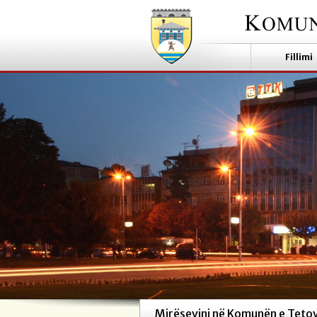
Fillimi
Mirësevini në Komunën e Teto