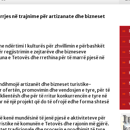
rrjes në trajnime për artizanate dhe bizneset
 dhe ndërtimi I kulturës për zhvillimin e përbashkët
ër regjistrimin e zejtarëve dhe bizneseve
una e Tetovës dhe rrethina për të marrë pjesë në
 ndihmojë artizanët dhe bizneset turistike-
r ofertën, promovimin dhe vendosjen e tyre, për të
klientësh dhe për të rritur konkurrencën e tyre në
uar në një projekt që do të ofrojë edhe forma shtesë
ë kenë mundësinë të jenë pjesë e aktiviteteve për
turistike në komunën e Tetovës dhe rajonin më gjërë.
et tradicionale dhe procesin e prodhimit të tyre.