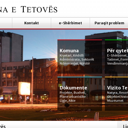
Kontakt
e-Shërbimet
Paraqit problem
Komuna
Për qyte
Kryetari, Këshilli
E-Shërbimet,
Administrata, Sektorët
Tatimet, For
Ndërmarrjet, Njësitë
Vendimmarrj
Dokumente
Vizito T
Projekte, Buxheti,
Natyra, Resor
Plane urbanistike
Objektet hist
Ligje, Akte
Muzeumet
vës
Li