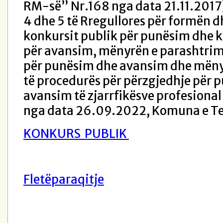
RM-së” Nr.168 nga data 21.11.2017)
4 dhe 5 të Rregullores për formën 
konkursit publik për punësim dhe k
për avansim, mënyrën e parashtrimi
për punësim dhe avansim dhe mënyr
të procedurës për përzgjedhje për 
avansim të zjarrfikësve profesional
nga data 26.09.2022, Komuna e Tet
KONKURS PUBLIK
Fletëparaqitje