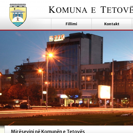
Fillimi
Kontakt
Mirësevini në Komunën e Tetovës