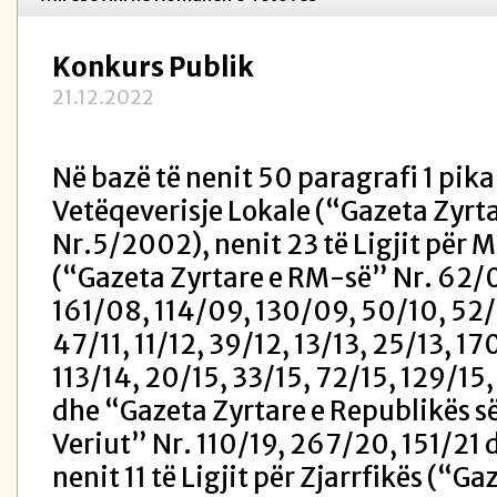
Konkurs Publik
21.12.2022
Në bazë të nenit 50 paragrafi 1 pika 
Vetëqeverisje Lokale (“Gazeta Zyrt
Nr.5/2002), nenit 23 të Ligjit për
(“Gazeta Zyrtare e RM-së” Nr. 62/
161/08, 114/09, 130/09, 50/10, 52/
47/11, 11/12, 39/12, 13/13, 25/13, 17
113/14, 20/15, 33/15, 72/15, 129/15
dhe “Gazeta Zyrtare e Republikës s
Veriut” Nr. 110/19, 267/20, 151/21 
nenit 11 të Ligjit për Zjarrfikës (“Ga