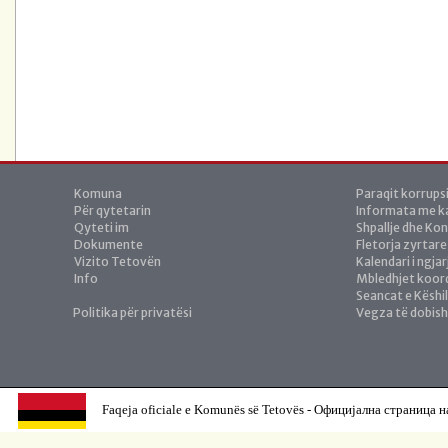
Komuna
Paraqit korrups
Për qytetarin
Informata me ka
Qyteti im
Shpallje dhe Ko
Dokumente
Fletorja zyrtare
Vizito Tetovën
Kalendari i ngja
Info
Mbledhjet koor
Seancat e Këshil
Politika për privatësi
Vegza të dobis
Faqeja oficiale e Komunës së Tetovës - Официјална страница н