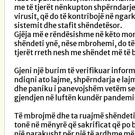
me të tjerët nënkupton shpërndarje 
virusit, që do të kontribojë në ngar
sistemit dhe stafit shëndetësor.
Gjëja më e rëndësishme në këto mo
shëndeti ynë, nëse mbrohemi, do t
tjerët rreth nesh me shëndet më të 
Gjeni një burim të verifikuar infor
ndiqni ato lajme, shpërndarja e laj
dhe paniku i panevojshëm vetëm se 
gjendjen në luftën kundër pandemi
Të mbrojmë dhe ta ruajmë shëndet
tonë në mënyrë që sakrificat që po b
një parakusht për një të ardhme më 