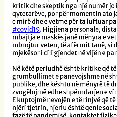
kritik dhe skeptik nga një numër jo i
qytetarëve, por për momentin ato 
e mirë dhe e vetme për ta luftuar 
#covid19
. Higjiena personale, dist
mbajtja e maskës janë mënyra e vet
mbrojtur veten, të afërmit tanë, si 
mjekësor i cili gjendet në vijën e par
Në këtë periudhë është kritike që t
grumbullimet e panevojshme në sht
publike, dhe kështu në mënyrë të dr
zvogëlojmë edhe shpërndarjen e vir
E kuptojmë nevojën e të rinjvë që 
njëri tjetrin, njeriu është qenie soci
fazë të pandemisë, kontaktet fizike