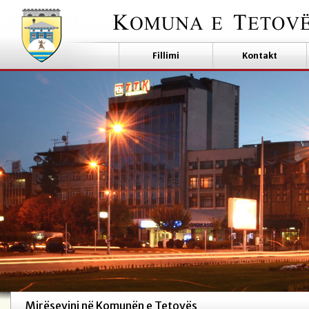
Fillimi
Kontakt
Mirësevini në Komunën e Tetovës