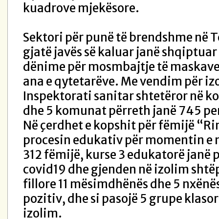
kuadrove mjekësore.
Sektori për punë të brendshme në T
gjatë javës së kaluar janë shqiptuar
dënime për mosmbajtje të maskave
ana e qytetarëve. Me vendim për iz
Inspektorati sanitar shtetëror në 
dhe 5 komunat përreth janë 745 pe
Në çerdhet e kopshit për fëmijë “Ri
procesin edukativ për momentin e n
312 fëmijë, kurse 3 edukatorë janë p
covid19 dhe gjenden në izolim shtëp
fillore 11 mësimdhënës dhe 5 nxënë
pozitiv, dhe si pasojë 5 grupe klaso
izolim.