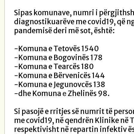
Sipas komunave, numri i përgjiths
diagnostikuarëve me covid19, që nga
pandemisë deri më sot, është:
-Komuna e Tetovës 1540
-Komuna e Bogovinës 178
-Komuna e Tearcës 180
-Komuna e Bërvenicës 144
-Komuna e Jegunovcës 138
-dhe Komuna е Zhelinës 98.
Si pasojë e rritjes së numrit të pers
me covid19, në qendrën Klinike në 
respektivisht në repartin infektiv ë