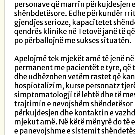
personave që marrin përkujdesjen 
shënbdetësore. Edhe përkundër rrit
gjendjes serioze, kapacitetet shënd
qendrës klinike në Tetovë janë të
po përballojnë me sukses situatën.
Apelojmë tek mjekët amë të jenë në
permanent me pacientët e tyre, që 
dhe udhëzohen vetëm rastet që kan
hospiotalizim, kurse personatz tje
simptomatologji të lehtë dhe të me
trajtimin e nevojshëm shëndetësor 
përkujdesjen dhe kontaktin e vazh
mjekut amë. Në këtë mënyrë do të 
e panevojshme e sistemit shëndetës