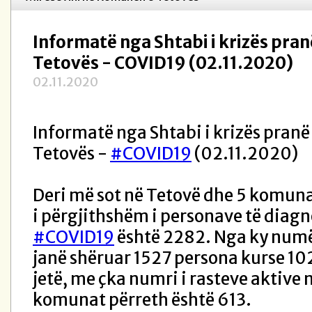
Informatë nga Shtabi i krizës pra
Tetovës - COVID19 (02.11.2020)
02.11.2020
Informatë nga Shtabi i krizës pran
Tetovës -
#COVID19
(02.11.2020)
Deri më sot në Tetovë dhe 5 komuna
i përgjithshëm i personave të diag
#COVID19
është 2282. Nga ky numë
janë shëruar 1527 persona kurse 10
jetë, me çka numri i rasteve aktive 
komunat përreth është 613.