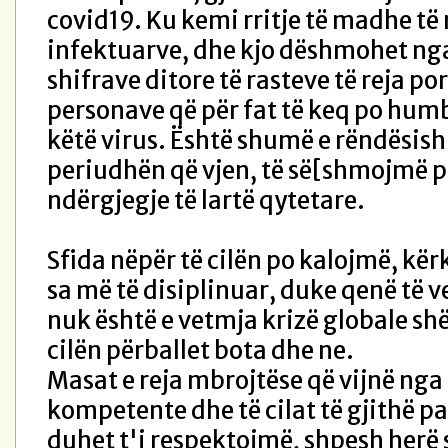
covid19. Ku kemi rritje të madhe të 
infektuarve, dhe kjo dëshmohet nga 
shifrave ditore të rasteve të reja po
personave që për fat të keq po hum
këtë virus. Është shumë e rëndësis
periudhën që vjen, të së[shmojmë p
ndërgjegje të lartë qytetare.
Sfida nëpër të cilën po kalojmë, kër
sa më të disiplinuar, duke qenë të v
nuk është e vetmja krizë globale s
cilën përballet bota dhe ne.
Masat e reja mbrojtëse që vijnë nga
kompetente dhe të cilat të gjithë p
duhet t'i respektojmë, shpesh herë