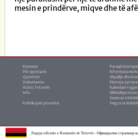
mesin e prindërve, miqve dhe të af
Komuna
Paraqit korrups
Për qytetarin
Informata me ka
Qyteti im
Shpallje dhe Ko
Dokumente
Fletorja zyrtare
Vizito Tetovën
Kalendari i ngja
Info
Mbledhjet koor
Seancat e Këshil
Politika për privatësi
Vegza të dobis
Faqeja oficiale e Komunës së Tetovës - Официјална страница н