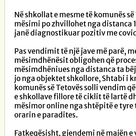
Në shkollat e mesme të komunës së 
mësimi po zhvillohet nga distanca
janë diagnostikuar pozitiv me covi
Pas vendimit të një jave më parë, me 
mësimdhënësit obligohen që proces
mësimdhëniues nga distanca ta bëj
jo nga objektet shkollore, Shtabi i k
komunës së Tetovës solli vendim q
e shkollave fillore të ciklit të lartë 
mësimor online nga shtëpitë e tyre t
orarin e paradites.
Fatkeqësisht, gjendemi në majën e v