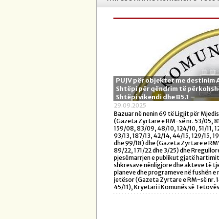
PUJV për objektet me destinim 
Shtëpi për qëndrim të përkohs
Shtëpi vikendi dhe B5.1 –
29.09.2025
Bazuar në nenin 69 të Ligjit për Mjedis
(Gazeta Zyrtare e RM-së nr. 53/05, 8
159/08, 83/09, 48/10, 124/10, 51/11, 1
93/13, 187/13, 42/14, 44/15, 129/15, 1
dhe 99/18) dhe (Gazeta Zyrtare e RM
89/22, 171/22 dhe 3/25) dhe Rregullor
pjesëmarrjen e publikut gjatë hartimit
shkresave nënligjore dhe akteve të tje
planeve dhe programeve në fushën e 
jetësor (Gazeta Zyrtare e RM-së nr. 
45/11), Kryetari i Komunës së Tetovës