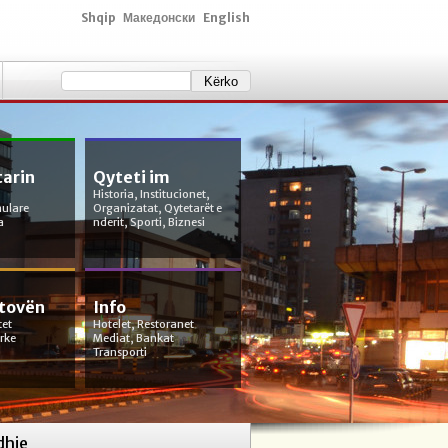
Shqip
Македонски
English
tarin
Qyteti im
Historia, Institucionet,
mulare
Organizatat, Qytetarët e
a
nderit, Sporti, Biznesi
etovën
Info
tet
Hotelet, Restoranet
orke
Mediat, Bankat
Transporti
dhje