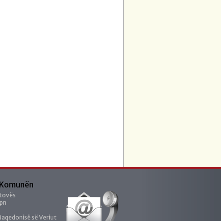
 Komunën
tovës
 pn
Maqedonisë së Veriut