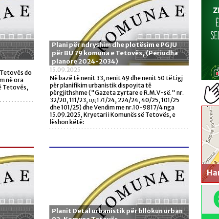
Plani për ndryshim dhe plotësim e PGJU
për BU 79 komuna e Tetovës, (Periudha
planore 2024-2034)
15.09.2025
ë Tetovës do
Në bazë të nenit 33, nenit 49 dhe nenit 50 të Ligj
im në ora
për planifikim urbanistik dispoyita të
ë Tetovës,
përgjithshme ("Gazeta zyrtare e R.M.V-së." nr.
32/20, 111/23, од 171/24, 224/24, 40/25, 101/25
dhe 101/25) dhe Vendim me nr.10-9817/4 nga
15.09.2025, Kryetari i Komunës së Tetovës, e
lëshon këtë:
Har
Planit Detal urbanistik për bllokun urban