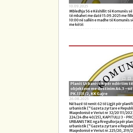
10.09.2025
Mbledhja 56 e Këshillit të Komunës s
të mbahet me datë 15.09.2025 me fill
10:00 në sallën e madhe të Komunës s
me këtë:
Planit Urbanistik për ndërtim të
objektеve me destinim A4.3 –në
PK.1331/2, KK Gajre
26.08.2025
Në bazë të nenit 62 të Ligjit për planif
urbanistik ("Gazeta zyrtare e Republ
Maqedonisë e Veriut nr 32/20 111/2023
224/24 dhe 40/25), KAPITULLI 3 - P
URBANISTIKE nga Rregullorja për plan
urbanistik ("Gazeta zyrtare e Republ
Maqedonisë e Veriut nr.225/20, 219/2