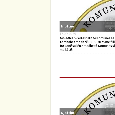
Njoftim
17.09.2025
Mbledhja 57 e Këshillit të Komunës s
të mbahet me datë 18.09.2025 me fill
10:30 në sallën e madhe të Komunës s
me këtë:
Njoftim