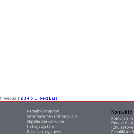
Previous
1
2
3
4
5
...
Next
Last
Paraqit korrupsion
Kontakto
Informata me karakter publik
Komuna e Te
Shpallje dhe Konkurse
Dervish Cara
Fletorja zyrtare
1200 Tetovë
Kalendari i ngjarjeve
Republika e 