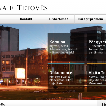
Kontakt
e-Shërbimet
Paraqit problem
Komuna
Për qyte
Kryetari, Këshilli
E-Shërbimet,
Administrata, Sektorët
Tatimet, For
Ndërmarrjet, Njësitë
Vendimmarrj
Dokumente
Vizito T
Projekte, Buxheti,
Natyra, Resor
Plane urbanistike
Objektet hist
Ligje, Akte
Muzeumet
vës
Li