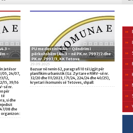
A4.3 –
PU me destinim A4 – Qëndrim i
hëm –
përkohshëm (A4.3 – në PK.nr.7997/2 dhe
PK.nr.7997/3, KK Tetova
29.09.2025
in Jetësor
Bazuar në nenin 62, paragrafi 10 të Ligjit për
1/05, 24/07,
planifikim urbanistik (Gz. Zyrtare e RMV-së nr.
23/12,
32/20 dhe 111/2023, 171/24, 224/24 dhe 40/25),
92/15, 39/16
kryetari i komunës së Tetoves, shpall:
V-së nr.
en për
 të
ra, si dhe
mjedisit
147/08 dhe
 organizon :