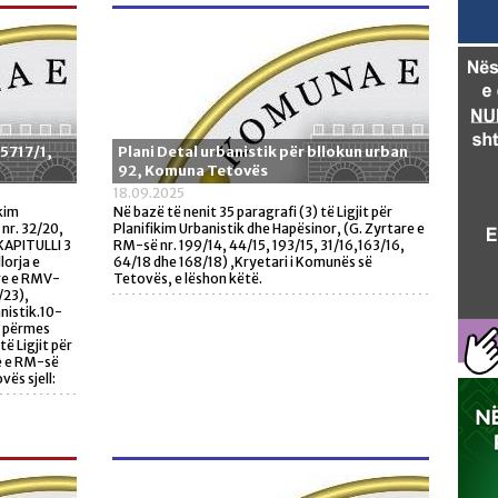
 5717/1,
Plani Detal urbanistik për bllokun urban
92, Komuna Tetovës
18.09.2025
ikim
Në bazë të nenit 35 paragrafi (3) të Ligjit për
nr. 32/20,
Planifikim Urbanistik dhe Hapësinor, (G. Zyrtare e
 KAPITULLI 3
RM-së nr. 199/14, 44/15, 193/15, 31/16,163/16,
orja e
64/18 dhe 168/18) ,Kryetari i Komunës së
are e RMV-
Tetovës, e lëshon këtë.
/23),
nistik.10-
r përmes
ë Ligjit për
e e RM-së
vës sjell: