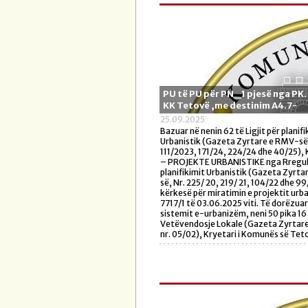
PU të PU për PN_1 pjesë nga PK.
KK Tetovë ,me destinim A4.7-
25.09.2025
Bazuar në nenin 62 të Ligjit për planif
Urbanistik (Gazeta Zyrtare e RMV-së 
111/2023, 171/24, 224/24 dhe 40/25),
– PROJEKTE URBANISTIKE nga Rregull
planifikimit Urbanistik (Gazeta Zyrt
së, Nr. 225/ 20, 219/ 21, 104/22 dhe 99
kërkesë për miratimin e projektit urba
7717/1 të 03.06.2025 viti. Të dorëzua
sistemit e-urbanizëm, neni 50 pika 16 t
Vetëvendosje Lokale (Gazeta Zyrtar
nr. 05/02), Kryetari i Komunës së Teto