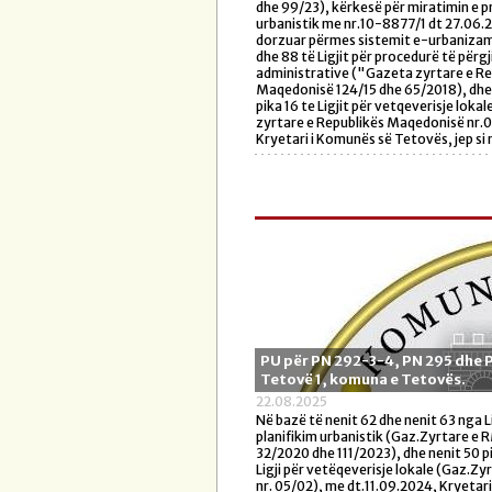
dhe 99/23), kërkesë për miratimin e p
urbanistik me nr.10-8877/1 dt 27.06.
dorzuar përmes sistemit e-urbanizam
dhe 88 të Ligjit për procedurë të për
administrative ("Gazeta zyrtare e Re
Maqedonisë 124/15 dhe 65/2018), dhe
pika 16 te Ligjit për vetqeverisje loka
zyrtare e Republikës Maqedonisë nr.
Kryetari i Komunës së Tetovës, jep si n
PU për PN 292-3-4, PN 295 dhe 
Tetovë 1, komuna e Tetovës.
22.08.2025
Në bazë të nenit 62 dhe nenit 63 nga Li
planifikim urbanistik (Gaz.Zyrtare e 
32/2020 dhe 111/2023), dhe nenit 50 p
Ligji për vetëqeverisje lokale (Gaz.Z
nr. 05/02), me dt.11.09.2024, Kryetar