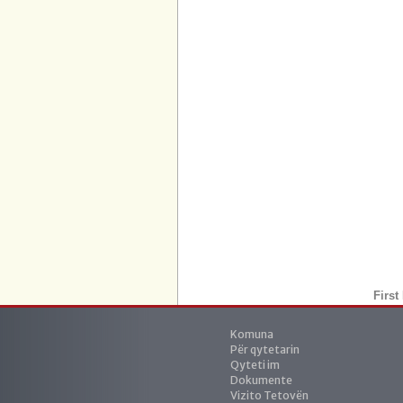
First
Komuna
Për qytetarin
Qyteti im
Dokumente
Vizito Tetovën