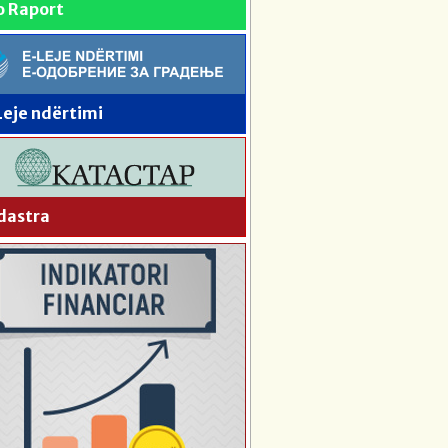
o Raport
Leje ndërtimi
dastra