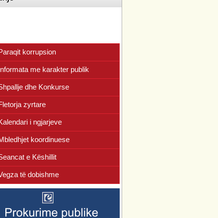
Paraqit korrupsion
Informata me karakter publik
Shpallje dhe Konkurse
Fletorja zyrtare
Kalendari i ngjarjeve
Mbledhjet koordinuese
Seancat e Këshillit
Vegza të dobishme