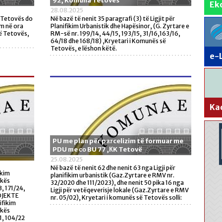
92, Komuna Tetovës
Ek
28.08.2025
ë Tetovës do
Në bazë të nenit 35 paragrafi (3) të Ligjit për
im në ora
Planifikim Urbanistik dhe Hapësinor, (G. Zyrtare e
ë Tetovës,
RM-së nr. 199/14, 44/15, 193/15, 31/16,163/16,
64/18 dhe 168/18) ,Kryetari i Komunës së
Tetovës, e lëshon këtë.
e-
Ka
PU me plan për parcelizim të formuar me
PDU me со BU 77 ,КK Tetovë
25.08.2025
Në bazë të nenit 62 dhe nenit 63 nga Ligji për
ikim
planifikim urbanistik (Gaz.Zyrtare e RMV nr.
ikës
32/2020 dhe 111/2023), dhe nenit 50 pika 16 nga
, 171/24,
Ligji për vetëqeverisje lokale (Gaz.Zyrtare e RMV
ROJEKTE
nr. 05/02), Kryetari i komunës së Tetovës solli:
ifikim
ikës
1, 104/22