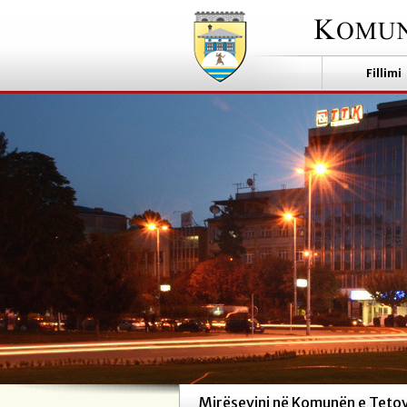
Fillimi
Mirësevini në Komunën e Teto