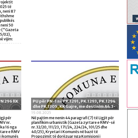
rojektit
2025 të
, neni 87
gjithshme
publikës
 neni 50
le ("Gazeta
05/02),
ë vijim:
PN 296 КK
PU për PN-1 në PK.1291, PK.1293, PK.1294
dhe PK.1305, KK Gajre, me destinim A4.3-
19.08.2025
gji për
Në pajtim me nenin 44 paragrafi (7) të Ligjit për
RMV nr.
planifikim urbanistik (Gazeta zyrtare e RMV-së
ika 16 nga
nr.32/20, 111/23, 171/24, 224/24, 101/25 dhe
yrtare e RMV
40/25), Kryetari i Komunës në bazë të
i i komunës
Propozimit të dorëzuar nga Komisioni i