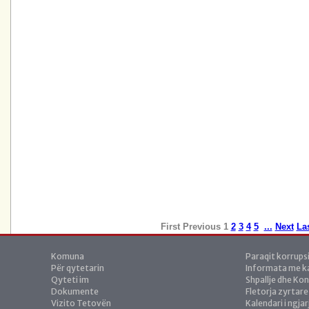
First
Previous
1
2
3
4
5
...
Next
La
Komuna
Paraqit korrups
Për qytetarin
Informata me ka
Qyteti im
Shpallje dhe Ko
Dokumente
Fletorja zyrtare
Vizito Tetovën
Kalendari i ngja