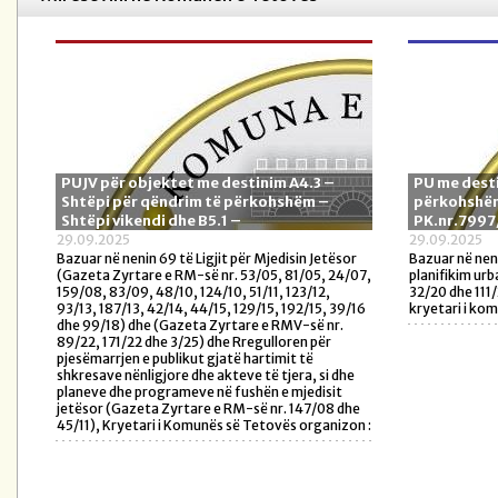
PUJV për objektet me destinim A4.3 –
PU me desti
Shtëpi për qëndrim të përkohshëm –
përkohshëm
Shtëpi vikendi dhe B5.1 –
PK.nr.7997
29.09.2025
29.09.2025
Bazuar në nenin 69 të Ligjit për Mjedisin Jetësor
Bazuar në neni
(Gazeta Zyrtare e RM-së nr. 53/05, 81/05, 24/07,
planifikim urb
159/08, 83/09, 48/10, 124/10, 51/11, 123/12,
32/20 dhe 111
93/13, 187/13, 42/14, 44/15, 129/15, 192/15, 39/16
kryetari i kom
dhe 99/18) dhe (Gazeta Zyrtare e RMV-së nr.
89/22, 171/22 dhe 3/25) dhe Rregulloren për
pjesëmarrjen e publikut gjatë hartimit të
shkresave nënligjore dhe akteve të tjera, si dhe
planeve dhe programeve në fushën e mjedisit
jetësor (Gazeta Zyrtare e RM-së nr. 147/08 dhe
45/11), Kryetari i Komunës së Tetovës organizon :