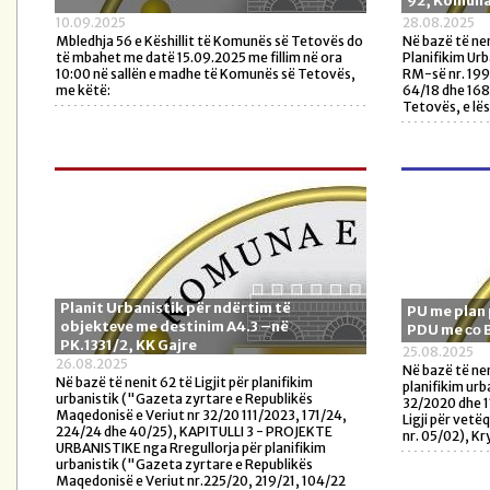
92, Komuna
10.09.2025
28.08.2025
Mbledhja 56 e Këshillit të Komunës së Tetovës do
Në bazë të nen
të mbahet me datë 15.09.2025 me fillim në ora
Planifikim Urb
10:00 në sallën e madhe të Komunës së Tetovës,
RM-së nr. 199/
me këtë:
64/18 dhe 168
Tetovës, e lë
Planit Urbanistik për ndërtim të
PU me plan 
objektеve me destinim A4.3 –në
PDU me со 
PK.1331/2, KK Gajre
25.08.2025
26.08.2025
Në bazë të nen
Në bazë të nenit 62 të Ligjit për planifikim
planifikim urb
urbanistik ("Gazeta zyrtare e Republikës
32/2020 dhe 1
Maqedonisë e Veriut nr 32/20 111/2023, 171/24,
Ligji për vetë
224/24 dhe 40/25), KAPITULLI 3 - PROJEKTE
nr. 05/02), Kr
URBANISTIKE nga Rregullorja për planifikim
urbanistik ("Gazeta zyrtare e Republikës
Maqedonisë e Veriut nr.225/20, 219/21, 104/22