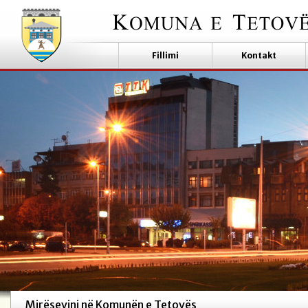
Fillimi
Kontakt
Mirësevini në Komunën e Tetovës