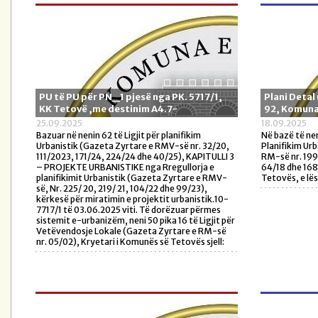
PU të PU për PN_1 pjesë nga PK. 5717/1,
Plani Detal
KK Tetovë ,me destinim A4.7-
92, Komuna
25.09.2025
18.09.2025
Bazuar në nenin 62 të Ligjit për planifikim
Në bazë të nen
Urbanistik (Gazeta Zyrtare e RMV-së nr. 32/20,
Planifikim Urb
111/2023, 171/24, 224/24 dhe 40/25), KAPITULLI 3
RM-së nr. 199/
– PROJEKTE URBANISTIKE nga Rregullorja e
64/18 dhe 168
planifikimit Urbanistik (Gazeta Zyrtare e RMV-
Tetovës, e lë
së, Nr. 225/ 20, 219/ 21, 104/22 dhe 99/23),
kërkesë për miratimin e projektit urbanistik.10-
7717/1 të 03.06.2025 viti. Të dorëzuar përmes
sistemit e-urbanizëm, neni 50 pika 16 të Ligjit për
Vetëvendosje Lokale (Gazeta Zyrtare e RM-së
nr. 05/02), Kryetari i Komunës së Tetovës sjell: