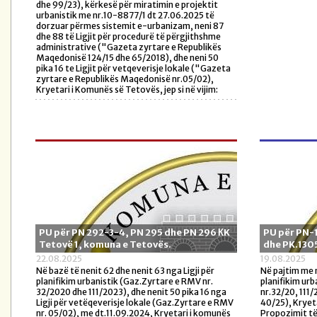
dhe 99/23), kërkesë për miratimin e projektit
urbanistik me nr.10-8877/1 dt 27.06.2025 të
dorzuar përmes sistemit e-urbanizam, neni 87
dhe 88 të Ligjit për procedurë të përgjithshme
administrative ("Gazeta zyrtare e Republikës
Maqedonisë 124/15 dhe 65/2018), dhe neni 50
pika 16 te Ligjit për vetqeverisje lokale ("Gazeta
zyrtare e Republikës Maqedonisë nr.05/02),
Kryetari i Komunës së Tetovës, jep si në vijim:
PU për PN 292-3-4, PN 295 dhe PN 296 КK
PU për PN-1
Tetovë 1, komuna e Tetovës.
dhe PK.1305
22.08.2025
19.08.2025
Në bazë të nenit 62 dhe nenit 63 nga Ligji për
Në pajtim me n
planifikim urbanistik (Gaz.Zyrtare e RMV nr.
planifikim ur
32/2020 dhe 111/2023), dhe nenit 50 pika 16 nga
nr.32/20, 111/
Ligji për vetëqeverisje lokale (Gaz.Zyrtare e RMV
40/25), Kryet
nr. 05/02), me dt.11.09.2024, Kryetari i komunës
Propozimit të