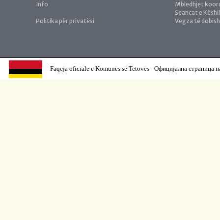
Info
Mbledhjet koor
Seancat e Këshil
Politika për privatësi
Vegza të dobis
Faqeja oficiale e Komunës së Tetovës - Официјална страница н