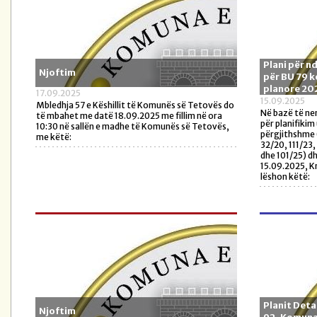
Plani për n
Njoftim
për BU 79 
planore 20
17.09.2025
15.09.2025
Mbledhja 57 e Këshillit të Komunës së Tetovës do
Në bazë të nen
të mbahet me datë 18.09.2025 me fillim në ora
për planifikim
10:30 në sallën e madhe të Komunës së Tetovës,
përgjithshme 
me këtë:
32/20, 111/23,
dhe 101/25) d
15.09.2025, K
lëshon këtë:
Planit Deta
Njoftim